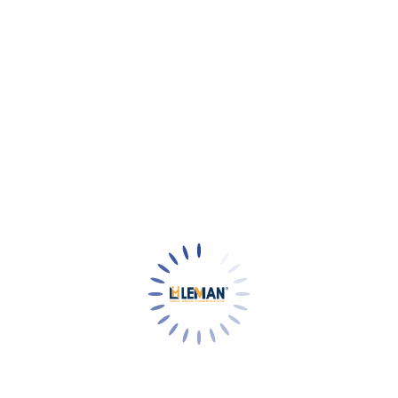
à xưởng công nghiệp
do có xe nâng và tải trọng lớn. Mật độ tiêu thụ ở mức 4.5 kg/m²
giảm nguy cơ nứt gãy khi xe nâng hoạt động.
Kho hàng và bến tàu
 tông
giữ cho sàn không bị nứt hoặc xuống cấp. Khả năng kháng
ời duy trì độ nhám R9 và cải thiện an toàn giao thông nội bộ.
Kho hàng và bến tàu
a chất. Leman TOP HARD GREY bảo vệ bề mặt khỏi tác động hóa h
an dài.
Kho hàng và bến tàu
ng mại