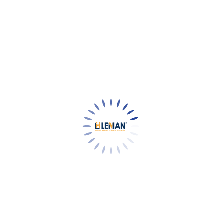
ng trình
khuyến mãi LEMAN
trên toàn quốc.
cần tích lũy hóa đơn đạt 50 triệu đồng, sẽ được tặng 01 vé du 
 đơn đủ 50 triệu đồng