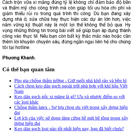
Cách trộn vữa xi măng đúng tỷ lệ không chỉ đảm bảo độ bền
và thẩm mỹ cho công trình mà còn giúp tối ưu hóa chi phí và
giảm thiểu rủi ro trong quá trình thi công. Dù bạn đang xây
dựng nhà ở, sửa chữa hay thực hiện các dự án lớn hơn, việc
nắm vững kỹ thuật này là một lợi thế không thể bỏ qua. Hy
vọng những thông tin trong bài viết sẽ giúp bạn áp dụng thành
công vào thực tế. Nếu bạn còn bất kỳ thắc mắc nào hoặc cần
thêm lời khuyên chuyên sâu, đừng ngần ngại liên hệ cho chúng
tôi tại hotline.
Phương Khanh.
Có thể bạn quan tâm
Phụ gia chống thấm tường - Giữ ngôi nhà khô ráo và bền bỉ
Cách chọn keo dán gạch ngoài trời phù hợp với khí hậu Việt
Nam
Keo dán gạch gốc xi măng là gì? Ưu và nhược điểm so với
các loại khác
Chống thấm latex - Sự lựa chọn ưu việt trong xây dựng hiện
đại
Lợi ích của việc sử dụng tăng cứng bề mặt bê tông trong xây
dựng hiện đại
Keo dán gạch loại nào tốt nhất hiện nay, bạn đã biết chưa?