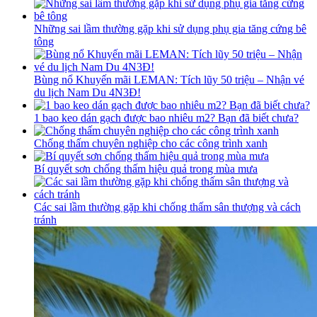
Những sai lầm thường gặp khi sử dụng phụ gia tăng cứng bê
tông
Bùng nổ Khuyến mãi LEMAN: Tích lũy 50 triệu – Nhận vé
du lịch Nam Du 4N3Đ!
1 bao keo dán gạch được bao nhiêu m2? Bạn đã biết chưa?
Chống thấm chuyên nghiệp cho các công trình xanh
Bí quyết sơn chống thấm hiệu quả trong mùa mưa
Các sai lầm thường gặp khi chống thấm sân thượng và cách
tránh