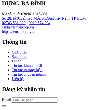
DỰNG BA ĐÌNH
Mã số thuế: 0309611815-001
Số 28, tổ 01, ấp Gò Mối, phường Tây Nam, TP.HCM
02743 531 329
-
0919 674 204
cskh@lemancorp.vn
https://lemancorp.vn/
Thông tin
Giới thiệu
Sản phẩm
Dự án
Tin tức khuyến mãi
Tin tức thương hiệu
Tin tức chuyên ngành
Liên hệ
Đăng ký nhận tin
Email