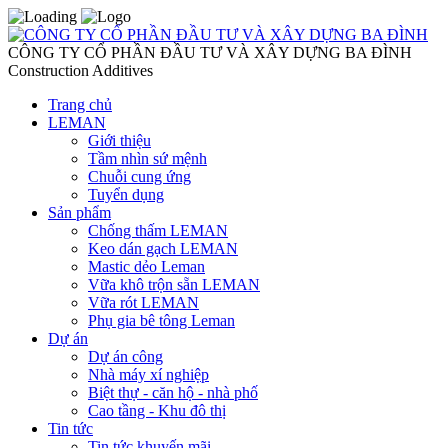
CÔNG TY CỔ PHẦN ĐẦU TƯ VÀ XÂY DỰNG BA ĐÌNH
Construction Additives
Trang chủ
LEMAN
Giới thiệu
Tầm nhìn sứ mệnh
Chuỗi cung ứng
Tuyển dụng
Sản phẩm
Chống thấm LEMAN
Keo dán gạch LEMAN
Mastic dẻo Leman
Vữa khô trộn sẵn LEMAN
Vữa rót LEMAN
Phụ gia bê tông Leman
Dự án
Dự án công
Nhà máy xí nghiệp
Biệt thự - căn hộ - nhà phố
Cao tầng - Khu đô thị
Tin tức
Tin tức khuyến mãi