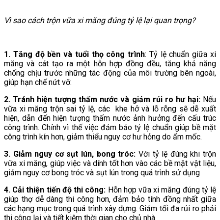
Vì sao cách trộn vữa xi măng đúng tỷ lệ lại quan trọng?
1. Tăng độ bền và tuổi thọ công trình
: Tỷ lệ chuẩn giữa xi
măng và cát tạo ra một hỗn hợp đồng đều, tăng khả năng
chống chịu trước những tác động của môi trường bên ngoài,
giúp hạn chế nứt vỡ.
2. Tránh hiện tượng thấm nước và giảm rủi ro hư hại:
Nếu
vữa xi măng trộn sai tỷ lệ, các khe hở và lỗ rỗng sẽ dễ xuất
hiện, dẫn đến hiện tượng thấm nước ảnh hưởng đến cấu trúc
công trình. Chính vì thế việc đảm bảo tỷ lệ chuẩn giúp bề mặt
công trình kín hơn, giảm thiểu nguy cơ hư hỏng do ẩm mốc.
3. Giảm nguy cơ sụt lún, bong tróc:
Với tỷ lệ đúng khi trộn
vữa xi măng, giúp việc và dính tốt hơn vào các bề mặt vật liệu,
giảm nguy cơ bong tróc và sụt lún trong quá trình sử dụng
4. Cải thiện tiến độ thi công:
Hỗn hợp vữa xi măng đúng tỷ lệ
giúp thợ dễ dàng thi công hơn, đảm bảo tính đồng nhất giữa
các hạng mục trong quá trình xây dựng. Giảm tối đa rủi ro phải
thi công lại và tiết kiệm thời gian cho chủ nhà.