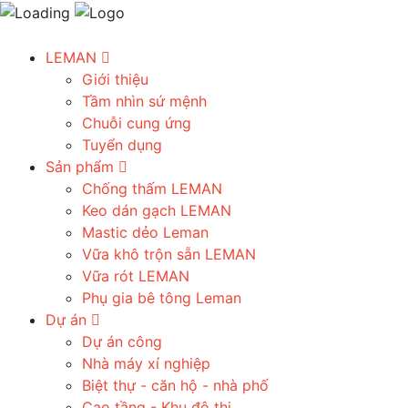
LEMAN
Giới thiệu
Tầm nhìn sứ mệnh
Chuỗi cung ứng
Tuyển dụng
Sản phẩm
Chống thấm LEMAN
Keo dán gạch LEMAN
Mastic dẻo Leman
Vữa khô trộn sẵn LEMAN
Vữa rót LEMAN
Phụ gia bê tông Leman
Dự án
Dự án công
Nhà máy xí nghiệp
Biệt thự - căn hộ - nhà phố
Cao tầng - Khu đô thị