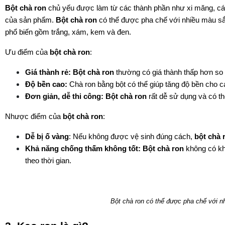
Bột chà ron
chủ yếu được làm từ các thành phần như xi măng, cát m
của sản phẩm.
Bột chà ron
có thể được pha chế với nhiều màu sắ
phổ biến gồm trắng, xám, kem và đen.
Ưu điểm của
bột chà ron
:
Giá thành rẻ:
Bột chà ron
thường có giá thành thấp hơn so vớ
Độ bền cao:
Chà ron bằng bột có thể giúp tăng độ bền cho cá
Đơn giản, dễ thi công:
Bột chà ron
rất dễ sử dụng và có t
Nhược điểm của
bột chà ron
:
Dễ bị ố vàng
: Nếu không được vệ sinh đúng cách,
bột chà 
Khả năng chống thấm không tốt:
Bột chà ron
không có kh
theo thời gian.
Bột chà ron có thể được pha chế với 