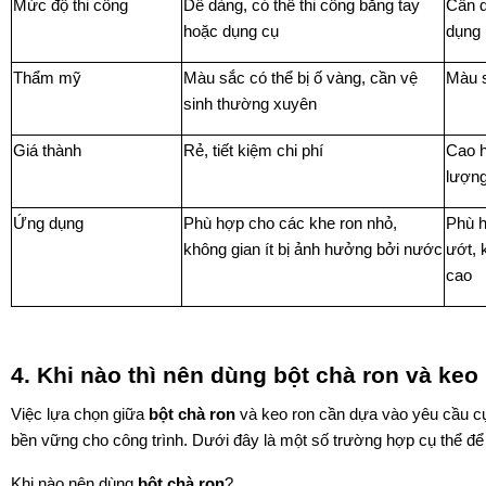
Mức độ thi công
Dễ dàng, có thể thi công bằng tay
Cần d
hoặc dụng cụ
dụng
Thẩm mỹ
Màu sắc có thể bị ố vàng, cần vệ
Màu s
sinh thường xuyên
Giá thành
Rẻ, tiết kiệm chi phí
Cao h
lượn
Ứng dụng
Phù hợp cho các khe ron nhỏ,
Phù 
không gian ít bị ảnh hưởng bởi nước
ướt, 
cao
4. Khi nào thì nên dùng bột chà ron và keo
Việc lựa chọn giữa
bột chà ron
và keo ron cần dựa vào yêu cầu cụ 
bền vững cho công trình. Dưới đây là một số trường hợp cụ thể để
Khi nào nên dùng
bột chà ron
?